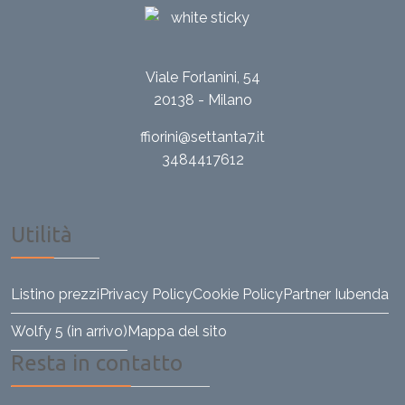
Viale Forlanini, 54
20138 - Milano
ffiorini@settanta7.it
3484417612
Utilità
Listino prezzi
Privacy Policy
Cookie Policy
Partner Iubenda
Wolfy 5 (in arrivo)
Mappa del sito
Resta in contatto