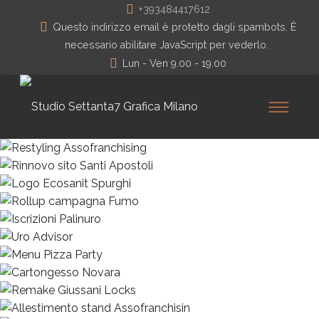
+393484417612
Questo indirizzo email è protetto dagli spambots. È
necessario abilitare JavaScript per vederlo.
Lun - Ven 9.00 - 19.00