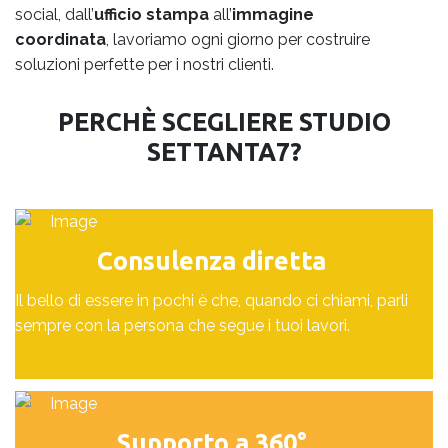
social, dall’
ufficio stampa
all’
immagine
coordinata
, lavoriamo ogni giorno per costruire
soluzioni perfette per i nostri clienti.
PERCHÈ SCEGLIERE STUDIO
SETTANTA7?
Consulenza diretta
Il bello di essere in pochi è che, quando ci chiami, parli
sempre con la persona che segue i tuoi lavori.
Supporto a 360°